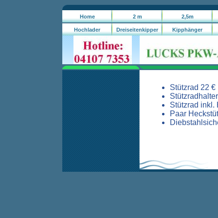
Home
2 m
2,5m
Kastenanhänger
Kastenanhänger
Hochlader
Dreiseitenkipper
Kipphänger
Stützrad 22 €
Stützradhalter
Stützrad inkl.
Paar Heckstüt
Diebstahlsich